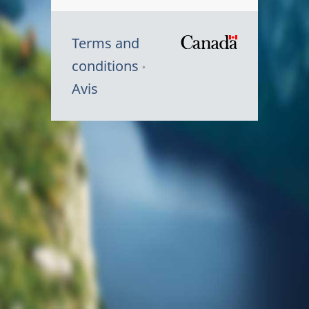
Terms and
/
conditions
Symbole
Avis
du
gouvernem
du
Canada