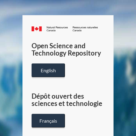
Canada.ca
/
Gouverneme
Open Science and
du
Technology Repository
Canada
English
Dépôt ouvert des
sciences et technologie
Français