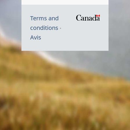
Terms and
/
conditions
Symbole
Avis
du
gouvernem
du
Canada