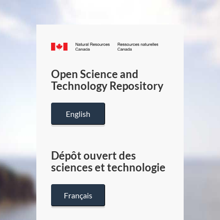
Canada.ca
/
Gouverneme
Open Science and
du
Technology Repository
Canada
English
Dépôt ouvert des
sciences et technologie
Français