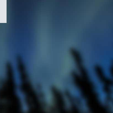
/
Symbole
du
gouvernement
du
Canada