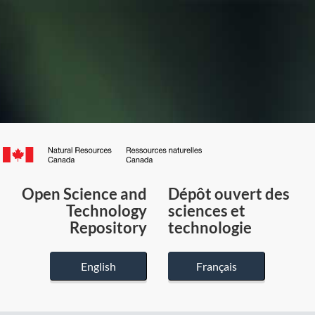
Canada.ca
/
Gouvernement
Open Science and
Dépôt ouvert des
du
Technology
sciences et
Canada
Repository
technologie
English
Français