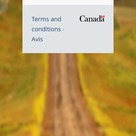
Terms and
/
conditions
Symbole
Avis
du
gouvernem
du
Canada