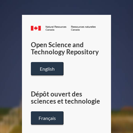
Canada.ca
/
Gouverneme
Open Science and
du
Technology Repository
Canada
English
Dépôt ouvert des
sciences et technologie
Français