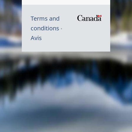
Terms and
/
conditions
Symbole
Avis
du
gouvernem
du
Canada