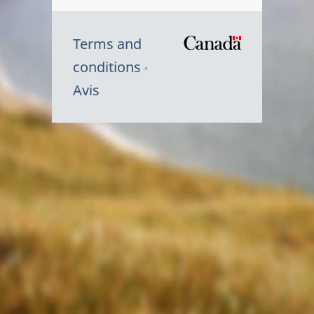
Terms and
/
conditions
Symbole
Avis
du
gouvernem
du
Canada