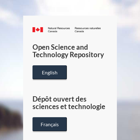
Canada.ca
/
Gouverneme
Open Science and
du
Technology Repository
Canada
English
Dépôt ouvert des
sciences et technologie
Français