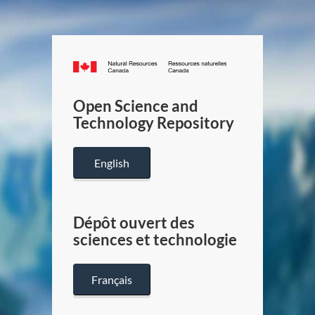
Canada.ca
/
Gouverneme
Open Science and
du
Technology Repository
Canada
English
Dépôt ouvert des
sciences et technologie
Français