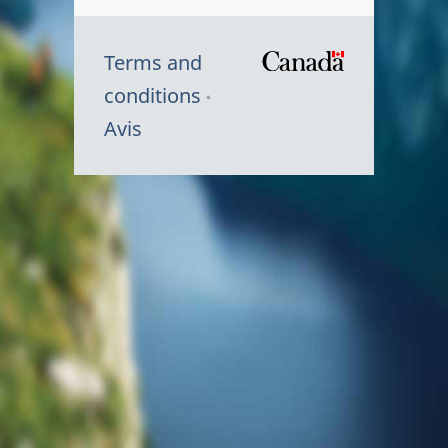
Terms and
/
conditions
Symbole
Avis
du
gouvernem
du
Canada