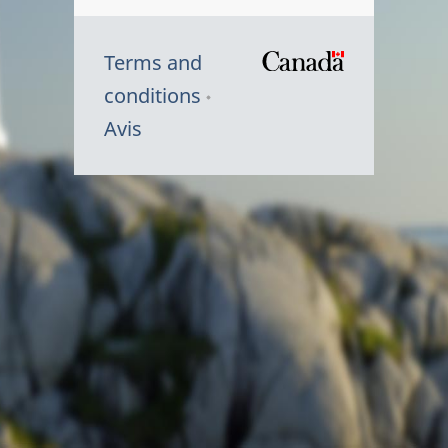
Terms and
/
conditions
Symbole
Avis
du
gouvernem
du
Canada