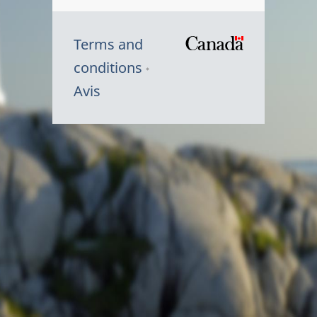
Terms and
/
conditions
Symbole
Avis
du
gouvernem
du
Canada