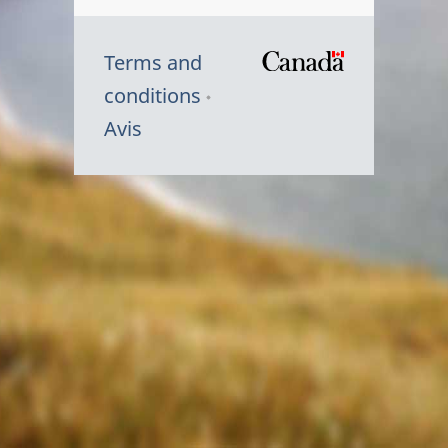
Terms and
/
conditions
Symbole
Avis
du
gouvernem
du
Canada