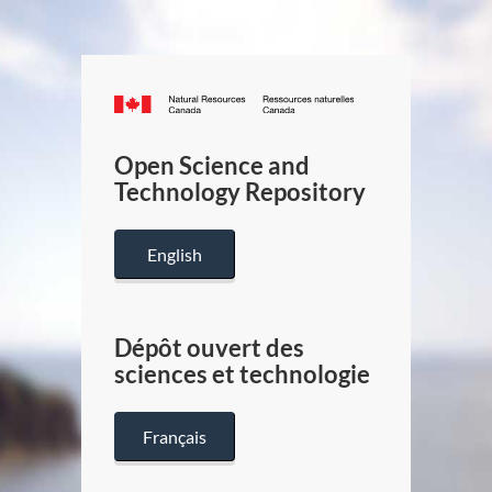
Canada.ca
/
Gouverneme
Open Science and
du
Technology Repository
Canada
English
Dépôt ouvert des
sciences et technologie
Français