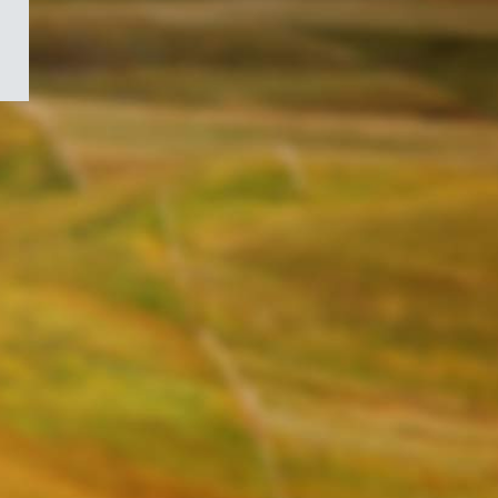
/
Symbole
du
gouvernement
du
Canada