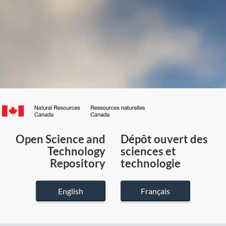
Canada.ca
/
Gouvernement
Open Science and
Dépôt ouvert des
du
Technology
sciences et
Canada
Repository
technologie
English
Français