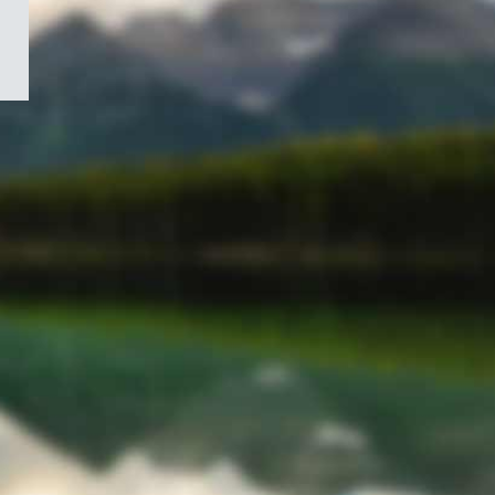
/
Symbole
du
gouvernement
du
Canada