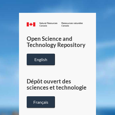
Canada.ca
/
Gouverneme
Open Science and
du
Technology Repository
Canada
English
Dépôt ouvert des
sciences et technologie
Français