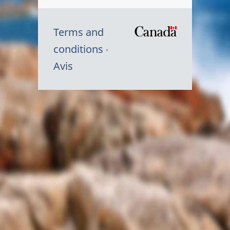
Terms and
/
conditions
Symbole
Avis
du
gouvernem
du
Canada