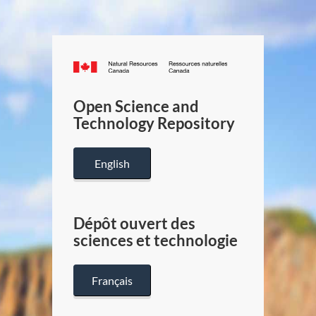
Canada.ca
/
Gouverneme
Open Science and
du
Technology Repository
Canada
English
Dépôt ouvert des
sciences et technologie
Français