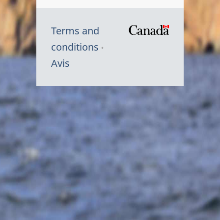
Terms and
/
conditions
Symbole
Avis
du
gouvernem
du
Canada