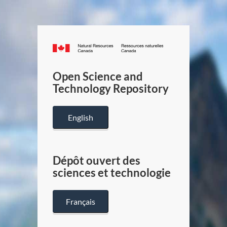
Canada.ca
/
Gouverneme
Open Science and
du
Technology Repository
Canada
English
Dépôt ouvert des
sciences et technologie
Français