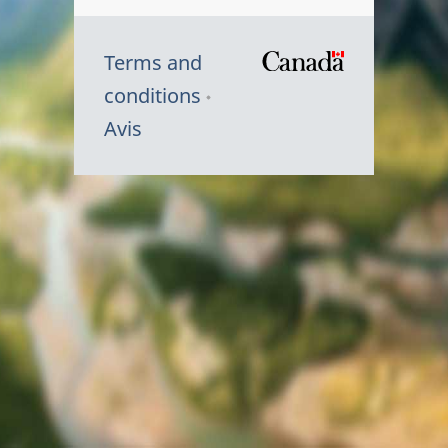
Terms and
/
conditions
Symbole
Avis
du
gouvernem
du
Canada