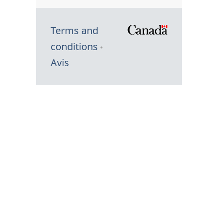
Terms and
/
conditions
Symbole
Avis
du
gouvernem
du
Canada