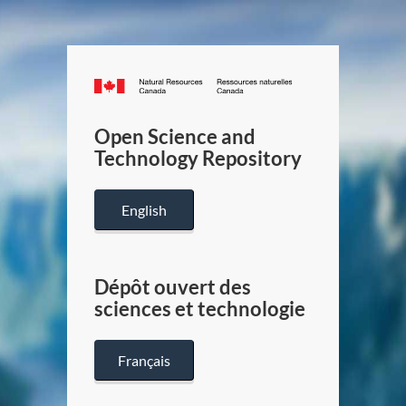
Canada.ca
/
Gouverneme
Open Science and
du
Technology Repository
Canada
English
Dépôt ouvert des
sciences et technologie
Français