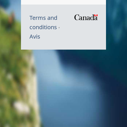
Terms and
/
conditions
Symbole
Avis
du
gouvernem
du
Canada