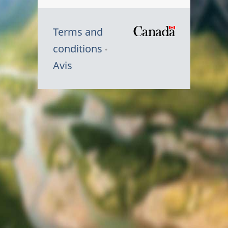
Terms and
/
conditions
Symbole
Avis
du
gouvernem
du
Canada