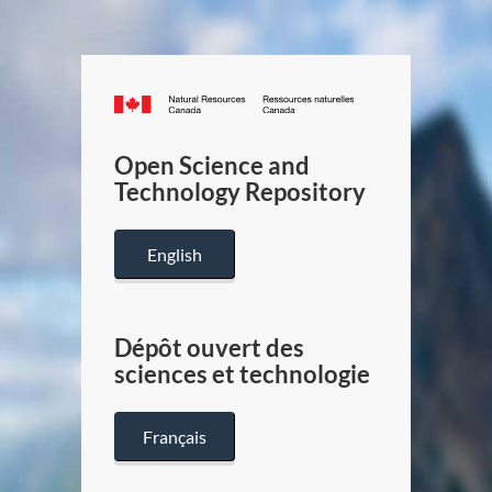
Canada.ca
/
Gouverneme
Open Science and
du
Technology Repository
Canada
English
Dépôt ouvert des
sciences et technologie
Français