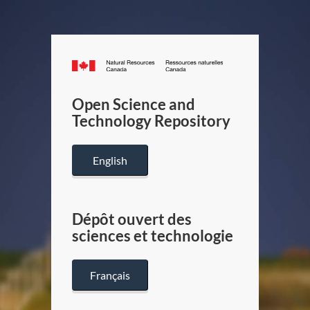
Canada.ca
/
Gouverneme
Open Science and
du
Technology Repository
Canada
English
Dépôt ouvert des
sciences et technologie
Français