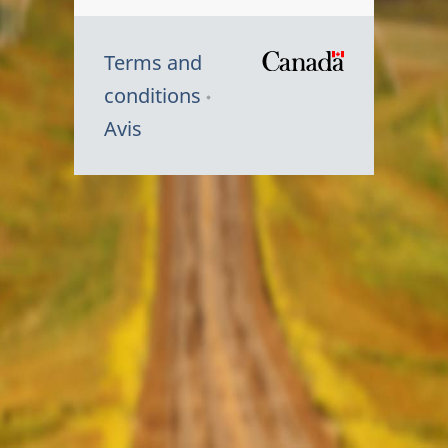
Terms and
/
conditions
Symbole
Avis
du
gouvernem
du
Canada