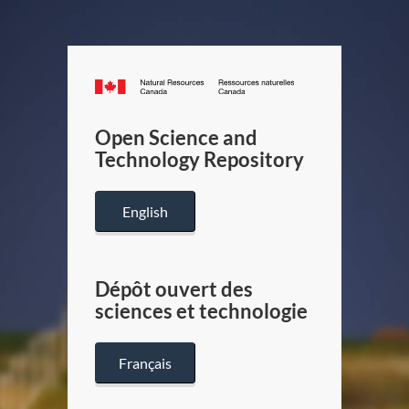
Canada.ca
/
Gouverneme
Open Science and
du
Technology Repository
Canada
English
Dépôt ouvert des
sciences et technologie
Français