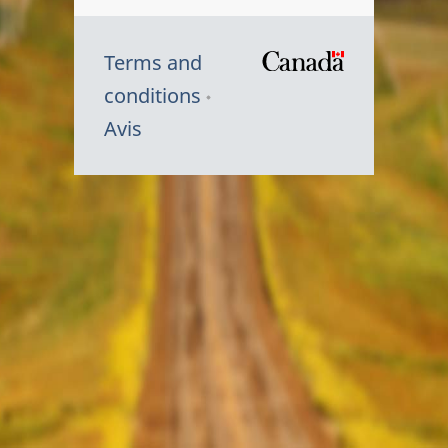
Terms and
/
conditions
Symbole
Avis
du
gouvernem
du
Canada