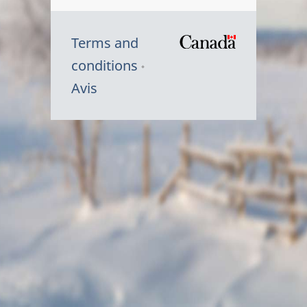
Terms and
/
conditions
Symbole
Avis
du
gouvernem
du
Canada