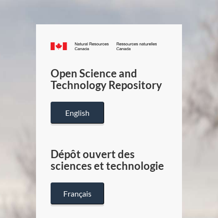
Canada.ca
/
Gouverneme
Open Science and
du
Technology Repository
Canada
English
Dépôt ouvert des
sciences et technologie
Français