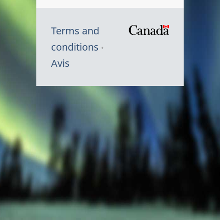
Terms and
/
conditions
Symbole
Avis
du
gouvernem
du
Canada