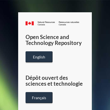
Canada.ca
/
Gouverneme
Open Science and
du
Technology Repository
Canada
English
Dépôt ouvert des
sciences et technologie
Français