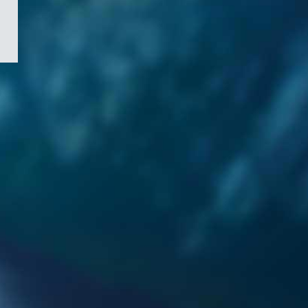
/
Symbole
du
gouvernement
du
Canada