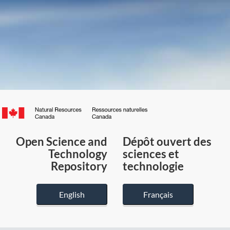
Canada.ca
/
Gouvernement
Open Science and
Dépôt ouvert des
du
Technology
sciences et
Canada
Repository
technologie
English
Français