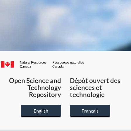
Canada.ca
/
Gouvernement
Open Science and
Dépôt ouvert des
du
Technology
sciences et
Canada
Repository
technologie
English
Français