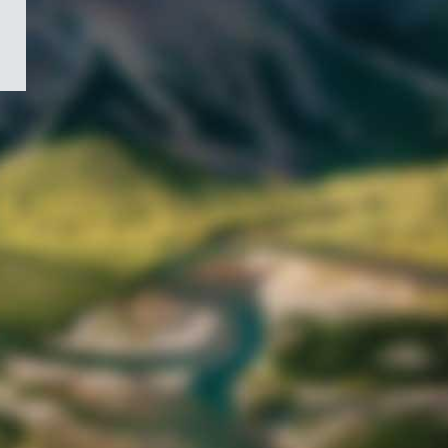
/
Symbole
du
gouvernement
du
Canada