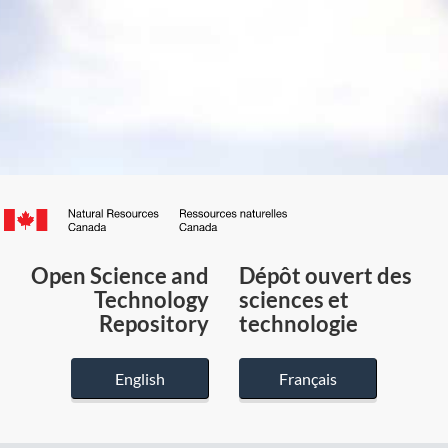
Canada.ca
/
Gouvernement
Open Science and
Dépôt ouvert des
du
Technology
sciences et
Canada
Repository
technologie
English
Français