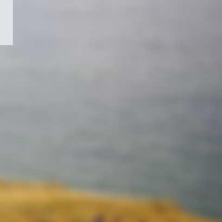
/
Symbole
du
gouvernement
du
Canada