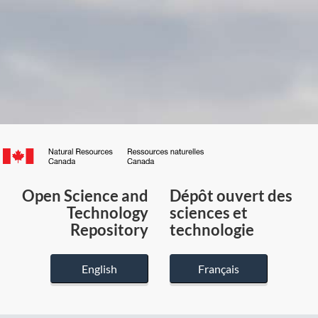
Canada.ca
/
Gouvernement
Open Science and
Dépôt ouvert des
du
Technology
sciences et
Canada
Repository
technologie
English
Français