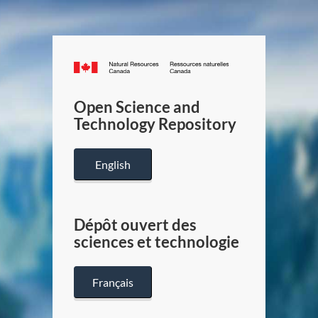
Canada.ca
/
Gouverneme
Open Science and
du
Technology Repository
Canada
English
Dépôt ouvert des
sciences et technologie
Français