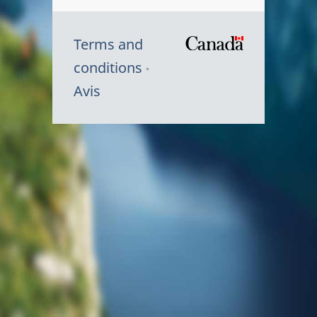
Terms and
/
conditions
Symbole
Avis
du
gouvernem
du
Canada