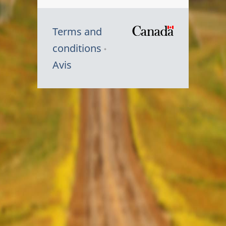
Terms and
/
conditions
Symbole
Avis
du
gouvernem
du
Canada