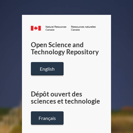
Canada.ca
/
Gouverneme
Open Science and
du
Technology Repository
Canada
English
Dépôt ouvert des
sciences et technologie
Français