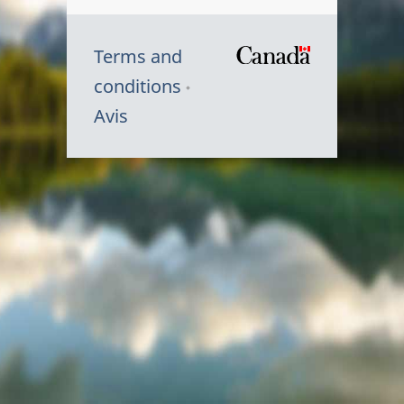
Terms and
/
conditions
Symbole
Avis
du
gouvernem
du
Canada