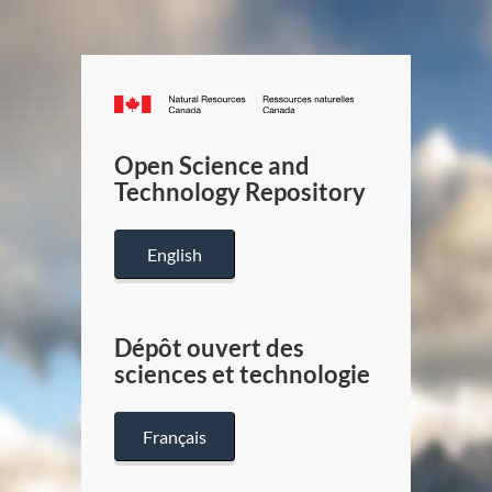
Canada.ca
/
Gouverneme
Open Science and
du
Technology Repository
Canada
English
Dépôt ouvert des
sciences et technologie
Français