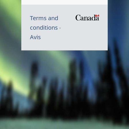
Terms and
/
conditions
Symbole
Avis
du
gouvernem
du
Canada