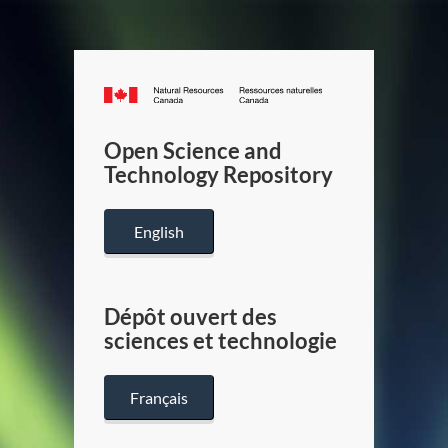
Canada.ca
/
Gouverneme
Open Science and
du
Technology Repository
Canada
English
Dépôt ouvert des
sciences et technologie
Français