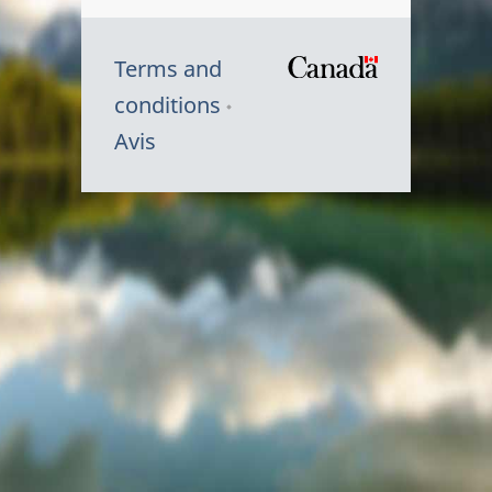
Terms and
/
conditions
Symbole
Avis
du
gouvernem
du
Canada