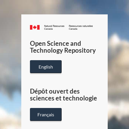
Canada.ca
/
Gouverneme
Open Science and
du
Technology Repository
Canada
English
Dépôt ouvert des
sciences et technologie
Français