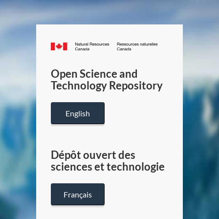
Canada.ca
/
Gouverneme
Open Science and
du
Technology Repository
Canada
English
Dépôt ouvert des
sciences et technologie
Français