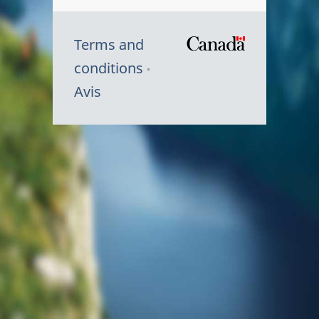
Terms and
/
conditions
Symbole
Avis
du
gouvernem
du
Canada