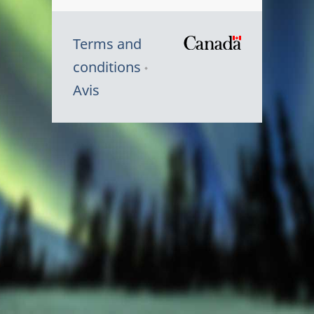
Terms and
/
conditions
Symbole
Avis
du
gouvernem
du
Canada