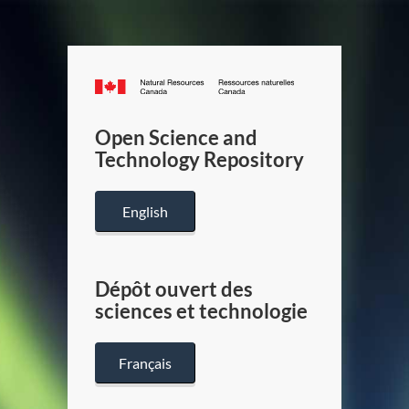
Canada.ca
/
Gouverneme
Open Science and
du
Technology Repository
Canada
English
Dépôt ouvert des
sciences et technologie
Français