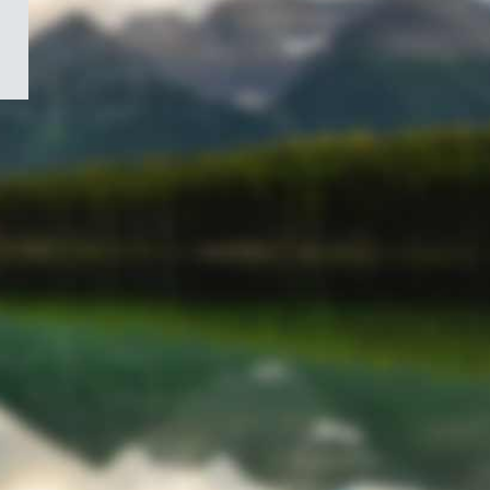
/
Symbole
du
gouvernement
du
Canada