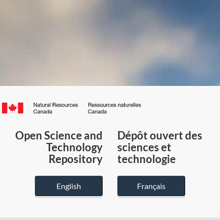
Canada.ca
/
Gouvernement
Open Science and
Dépôt ouvert des
du
Technology
sciences et
Canada
Repository
technologie
English
Français