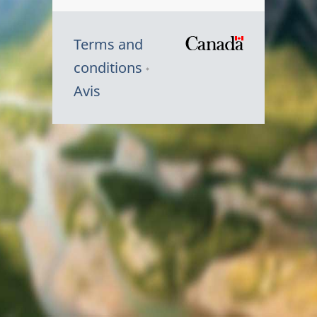
Terms and
/
conditions
Symbole
Avis
du
gouvernem
du
Canada