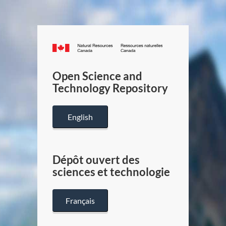
Canada.ca
/
Gouverneme
Open Science and
du
Technology Repository
Canada
English
Dépôt ouvert des
sciences et technologie
Français