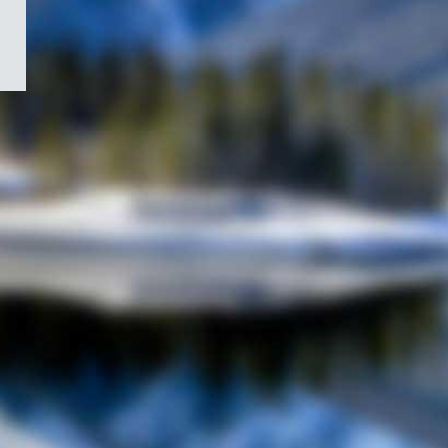
/
Symbole
du
gouvernement
du
Canada