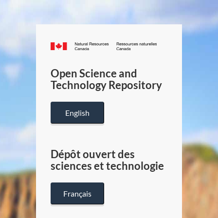
Canada.ca
/
Gouverneme
Open Science and
du
Technology Repository
Canada
English
Dépôt ouvert des
sciences et technologie
Français