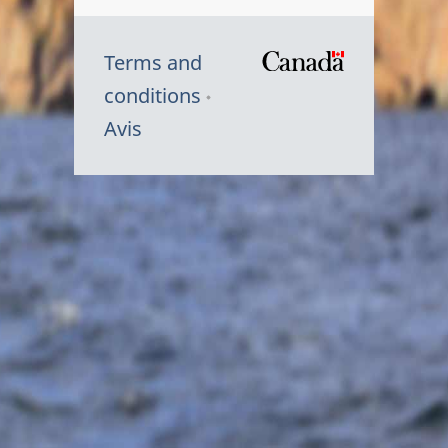
Terms and
/
conditions
Symbole
Avis
du
gouvernem
du
Canada