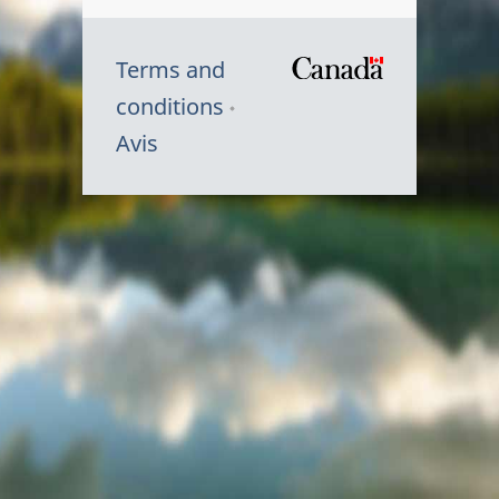
Terms and
/
conditions
Symbole
Avis
du
gouvernem
du
Canada