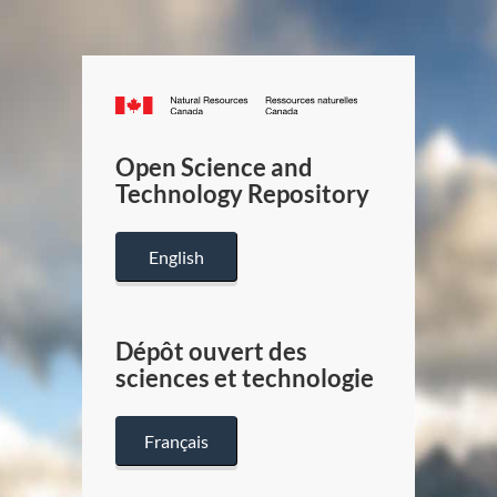
Canada.ca
/
Gouverneme
Open Science and
du
Technology Repository
Canada
English
Dépôt ouvert des
sciences et technologie
Français