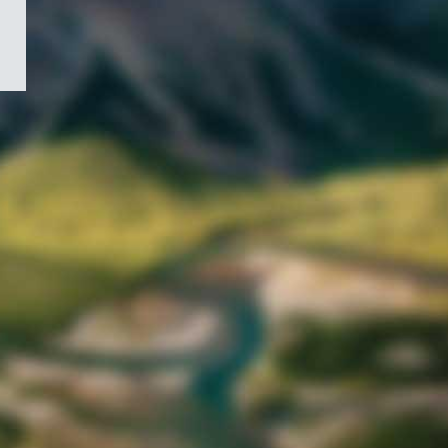
/
Symbole
du
gouvernement
du
Canada