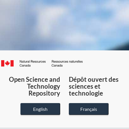
Canada.ca
/
Gouvernement
Open Science and
Dépôt ouvert des
du
Technology
sciences et
Canada
Repository
technologie
English
Français