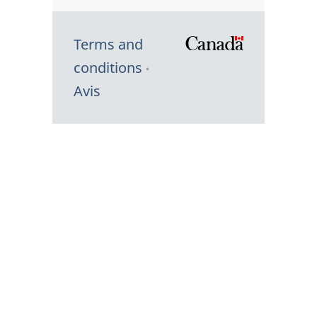
Terms and
/
conditions
Symbole
Avis
du
gouvernem
du
Canada