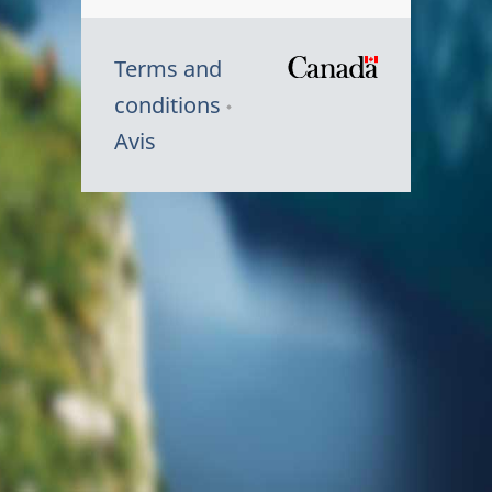
Terms and
/
conditions
Symbole
Avis
du
gouvernem
du
Canada