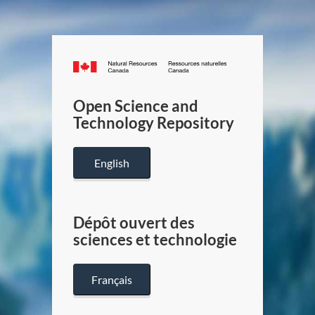
Canada.ca
/
Gouverneme
Open Science and
du
Technology Repository
Canada
English
Dépôt ouvert des
sciences et technologie
Français