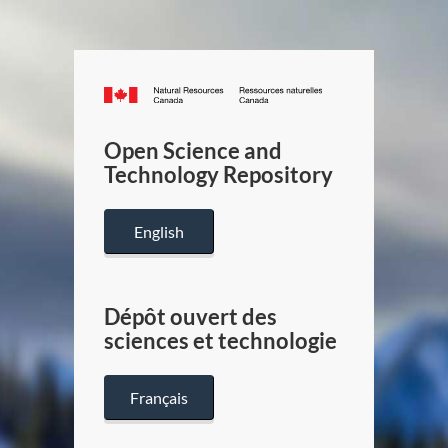
Canada.ca
/
Gouverneme
Open Science and
du
Technology Repository
Canada
English
Dépôt ouvert des
sciences et technologie
Français