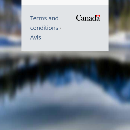
Terms and
/
conditions
Symbole
Avis
du
gouvernem
du
Canada