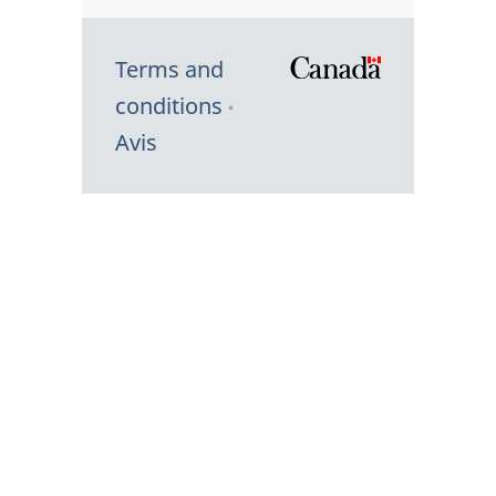
Terms and
/
conditions
Symbole
Avis
du
gouvernem
du
Canada