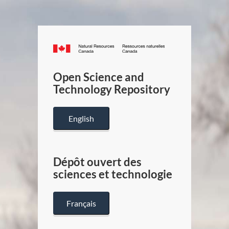
Canada.ca
/
Gouverneme
Open Science and
du
Technology Repository
Canada
English
Dépôt ouvert des
sciences et technologie
Français