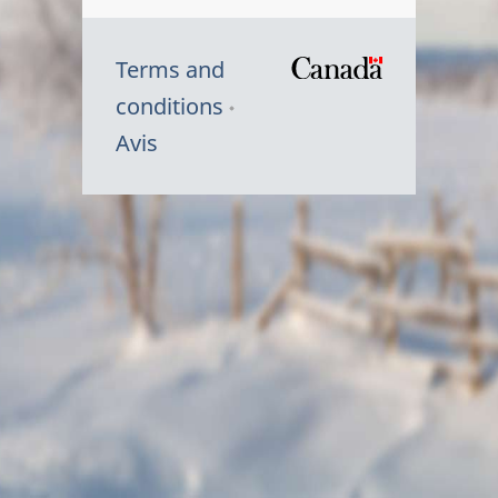
Terms and
/
conditions
Symbole
Avis
du
gouvernem
du
Canada