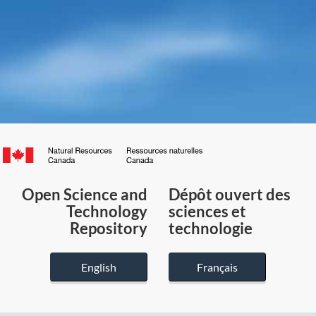
Canada.ca
/
Gouvernement
Open Science and
Dépôt ouvert des
du
Technology
sciences et
Canada
Repository
technologie
English
Français