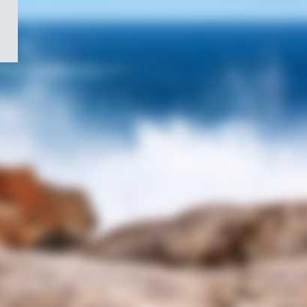
/
Symbole
du
gouvernement
du
Canada