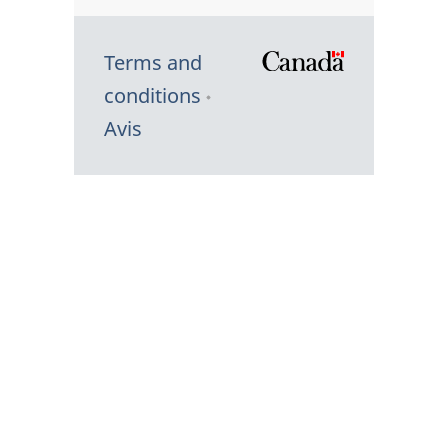
Terms and
/
conditions
Symbole
Avis
du
gouvernem
du
Canada