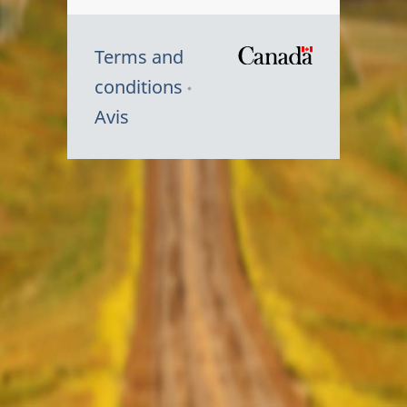
Terms and
/
conditions
Symbole
Avis
du
gouvernem
du
Canada