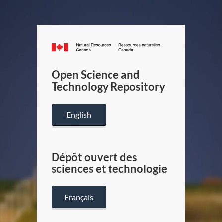
Canada.ca
/
Gouverneme
Open Science and
du
Technology Repository
Canada
English
Dépôt ouvert des
sciences et technologie
Français