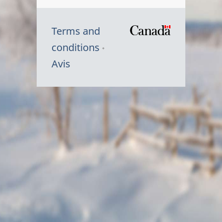
Terms and
/
conditions
Symbole
Avis
du
gouvernem
du
Canada