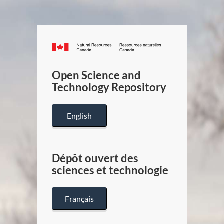
Canada.ca
/
Gouverneme
Open Science and
du
Technology Repository
Canada
English
Dépôt ouvert des
sciences et technologie
Français