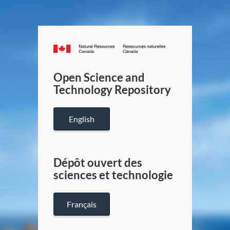
Canada.ca
/
Gouverneme
Open Science and
du
Technology Repository
Canada
English
Dépôt ouvert des
sciences et technologie
Français