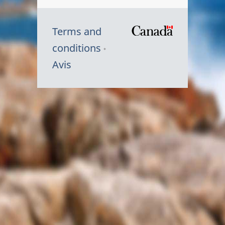
Terms and
/
conditions
Symbole
Avis
du
gouvernem
du
Canada