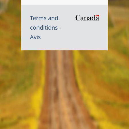
Terms and
/
conditions
Symbole
Avis
du
gouvernem
du
Canada