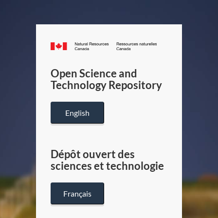
Canada.ca
/
Gouverneme
Open Science and
du
Technology Repository
Canada
English
Dépôt ouvert des
sciences et technologie
Français